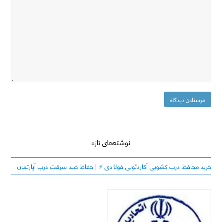
نوشته‌های تازه
خرید محافظ درب کشویی آکاردئونی فولادی ⚡️ | حفاظ ضد سرقت درب آپارتمان