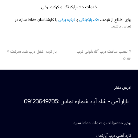
خدمات جک پارکینگ و کرکره برقی
برای اطلاع از قیمت
جک پارکینگی
و
کرکره برقی
با کارشناسان حفاظ سازه در
تماس باشید.
next
previous
نصب ساخت درب آکاردئونی غرب
باز کردن قفل درب ضد سرقت
post:
post:
تهران
آدرس دفتر
بازار آهن - شاد آباد
شماره تماس
:
09123649705
برخی محصولات و خدمات حفاظ سازه
گارد آهنی درب آپارتمان