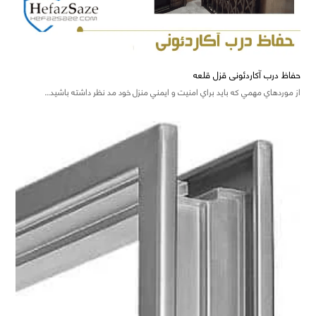
حفاظ درب آکاردئونی قزل قلعه
از موردهاي مهمي که بايد براي امنيت و ايمني منزل خود مد نظر داشته باشيد…