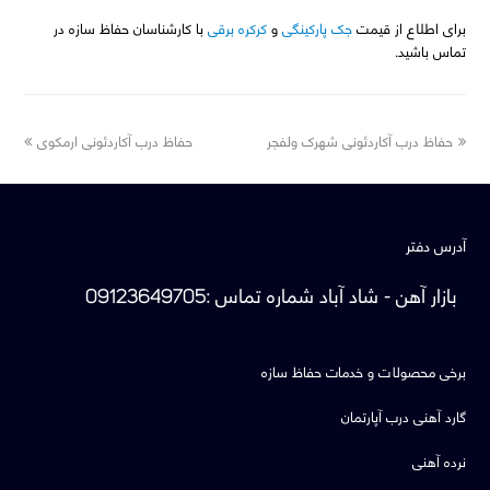
برای اطلاع از قیمت
جک پارکینگی
و
کرکره برقی
با کارشناسان حفاظ سازه در
تماس باشید.
next
previous
حفاظ درب آکاردئونی شهرک ولفجر
حفاظ درب آکاردئونی ارمکوی
post:
post:
آدرس دفتر
بازار آهن - شاد آباد
شماره تماس
:
09123649705
برخی محصولات و خدمات حفاظ سازه
گارد آهنی درب آپارتمان
نرده آهنی