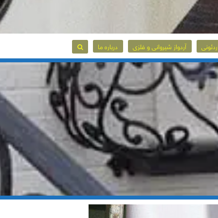
ردئونی
آردواز شیروانی و فلزی
درباره ما