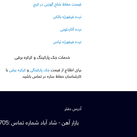
قیمت حفاظ شاخ گوزنی در کرج
نرده فرفورژه بالکن
نرده آکاردئونی
نرده فرفورژه تراس
خدمات جک پارکینگ و کرکره برقی
برای اطلاع از قیمت
جک پارکینگی
و
کرکره برقی
با
کارشناسان حفاظ سازه در تماس باشید.
آدرس دفتر
بازار آهن - شاد آباد
شماره تماس
:
705