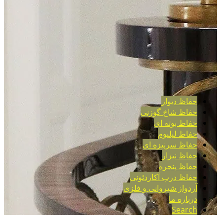
Open
Mobile
Menu
حفاظ دیوار
حفاظ شاخ گوزنی
حفاظ بوته ای
حفاظ لیلیوم
حفاظ سرنیزه ای
حفاظ نیزار
حفاظ پنجره
حفاظ درب آکاردئونی
آردواز شیروانی و فلزی
درباره ما
Search