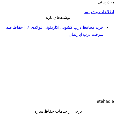
به درستی…
اطلاعات بیشتر
→
نوشته‌های تازه
خرید محافظ درب کشویی آکاردئونی فولادی ⚡️ | حفاظ ضد
سرقت درب آپارتمان
etehadie
برخی از خدمات حفاظ سازه