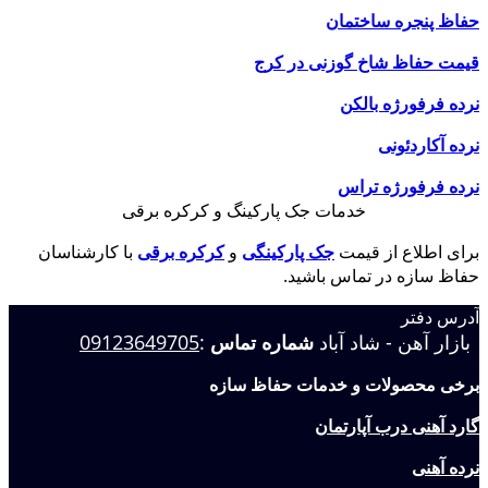
حفاظ پنجره ساختمان
قیمت حفاظ شاخ گوزنی در کرج
نرده فرفورژه بالکن
نرده آکاردئونی
نرده فرفورژه تراس
خدمات جک پارکینگ و کرکره برقی
برای اطلاع از قیمت
جک پارکینگی
و
کرکره برقی
با کارشناسان
حفاظ سازه در تماس باشید.
آدرس دفتر
بازار آهن - شاد آباد
شماره تماس
:
09123649705
برخی محصولات و خدمات حفاظ سازه
گارد آهنی درب آپارتمان
نرده آهنی