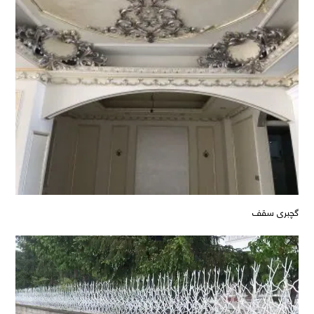
گچبری سقف