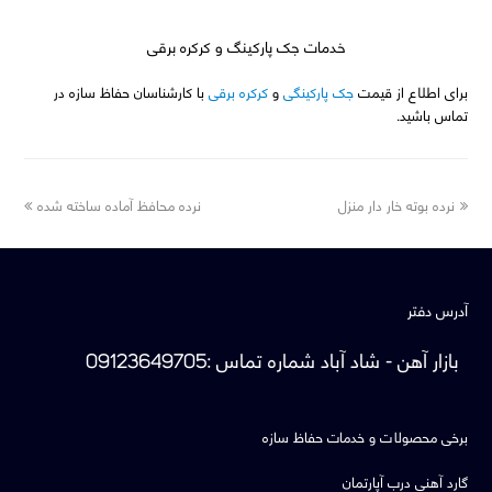
خدمات جک پارکینگ و کرکره برقی
برای اطلاع از قیمت
جک پارکینگی
و
کرکره برقی
با کارشناسان حفاظ سازه در
تماس باشید.
next
previous
نرده بوته خار دار منزل
نرده محافظ آماده ساخته شده
post:
post:
آدرس دفتر
بازار آهن - شاد آباد
شماره تماس
:
09123649705
برخی محصولات و خدمات حفاظ سازه
گارد آهنی درب آپارتمان