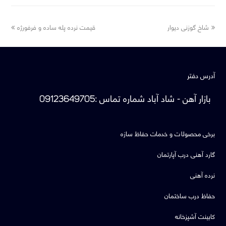
next
previous
شاخ گوزنی دیوار
قیمت نرده پله ساده و فرفورژه
post:
post:
آدرس دفتر
بازار آهن - شاد آباد
شماره تماس
:
09123649705
برخی محصولات و خدمات حفاظ سازه
گارد آهنی درب آپارتمان
نرده آهنی
حفاظ درب ساختمان
کابینت آشپزخانه