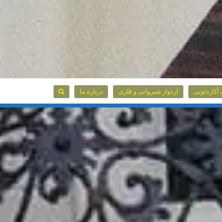
آکاردئونی
آردواز شیروانی و فلزی
درباره ما