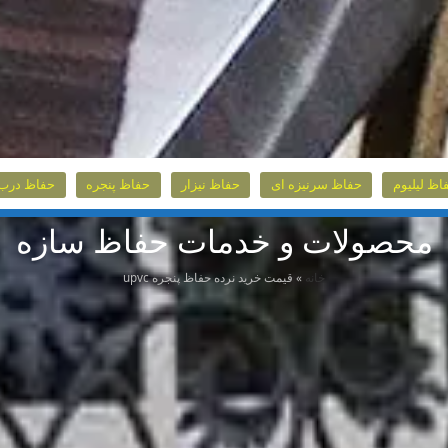
اظ لیلیوم
حفاظ سرنیزه ای
حفاظ نیزار
حفاظ پنجره
حفاظ درب 
محصولات و خدمات حفاظ سازه
خانه
»
قیمت خرید نرده حفاظ پنجره upvc