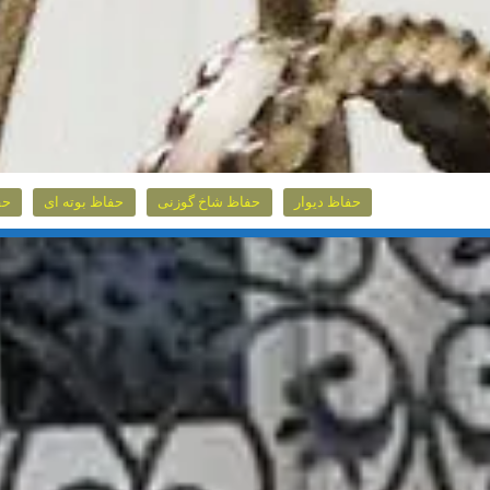
حفاظ دیوار
حفاظ شاخ گوزنی
حفاظ بوته ای
حف