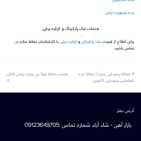
نرده فرفورژه تراس
خدمات جک پارکینگ و کرکره برقی
برای اطلاع از قیمت
جک پارکینگی
و
کرکره برقی
با کارشناسان حفاظ سازه در
تماس باشید.
next
previous
حفاظ برمودایی پنجره | حفاظ نرده
قیمت حفاظ فولادی پنجره تراس بالکن
post:
post:
باهاماس برمودایی لاکچری
آدرس دفتر
بازار آهن - شاد آباد
شماره تماس
:
09123649705