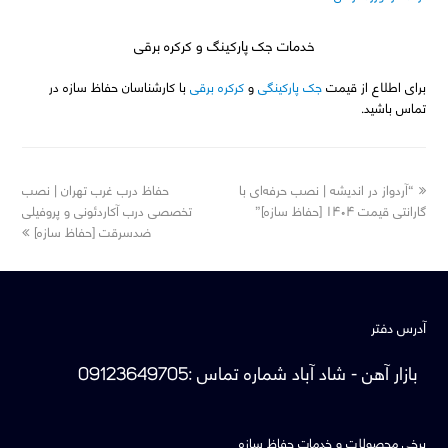
خدمات جک پارکینگ و کرکره برقی
برای اطلاع از قیمت
جک پارکینگی
و
کرکره برقی
با کارشناسان حفاظ سازه در
تماس باشید.
next
previous
“آردواز در اندیشه | نصب حرفه‌ای با
حفاظ درب غرب تهران | نصب
post:
post:
گارانتی قیمت ۱۴۰۴ [حفاظ سازه]”
تخصصی درب آکاردئونی و پروفیلی
ضدسرقت [حفاظ سازه]
آدرس دفتر
بازار آهن - شاد آباد
شماره تماس
:
09123649705
برخی محصولات و خدمات حفاظ سازه