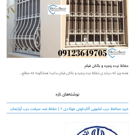
حفاظ نرده پنجره و بالکن قیام
همه چیز که درباره ی حفاظ نرده پنجره و بالکن قیام بدانید! همانگونه که مطلع…
نوشته‌های تازه
خرید محافظ درب کشویی آکاردئونی فولادی ⚡️ | حفاظ ضد سرقت درب آپارتمان