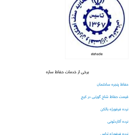
etehadie
برخی از خدمات حفاظ سازه
حفاظ پنجره ساختمان
قیمت حفاظ شاخ گوزنی در کرج
نرده فرفورژه بالکن
نرده آکاردئونی
نرده فرفورژه تراس