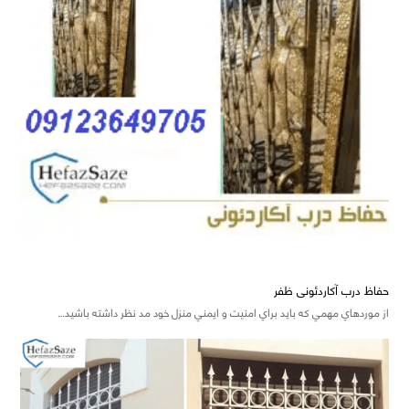
حفاظ درب آکاردئونی ظفر
از موردهاي مهمي که بايد براي امنيت و ايمني منزل خود مد نظر داشته باشيد…