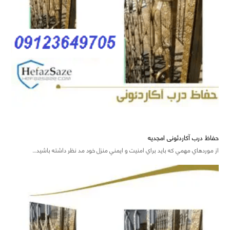
حفاظ درب آکاردئونی امجدیه
از موردهاي مهمي که بايد براي امنيت و ايمني منزل خود مد نظر داشته باشيد…