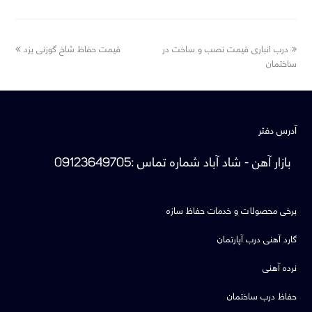
next
previous
درب انباری قیمت نصب و ساخت در
قیمت حفاظ شاخ گوزنی یزد
post:
post:
ساختمان
آدرس دفتر
بازار آهن - شاد آباد
شماره تماس
:
09123649705
برخی محصولات و خدمات حفاظ سازه
گارد آهنی درب آپارتمان
نرده آهنی
حفاظ درب ساختمان