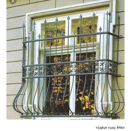
حفاظ پنجره فرفورژه