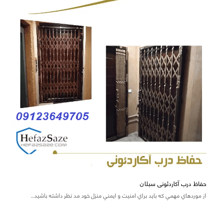
حفاظ درب آکاردئونی سبلان
از موردهاي مهمي که بايد براي امنيت و ايمني منزل خود مد نظر داشته باشيد…