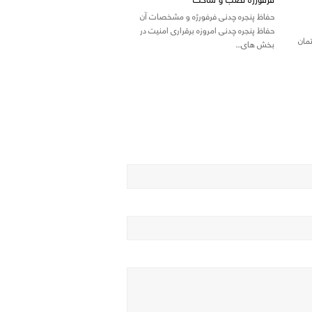
حفاظ پنجره چدنی فرفورژه و مشخصات آن
حفاظ پنجره چدنی امروزه برقراری امنیت در
مان
بخش های…