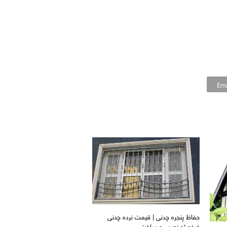
Ema
حفاظ پنجره چدنی | قیمت نرده چدنی
فرفورژه نصب و ساخت