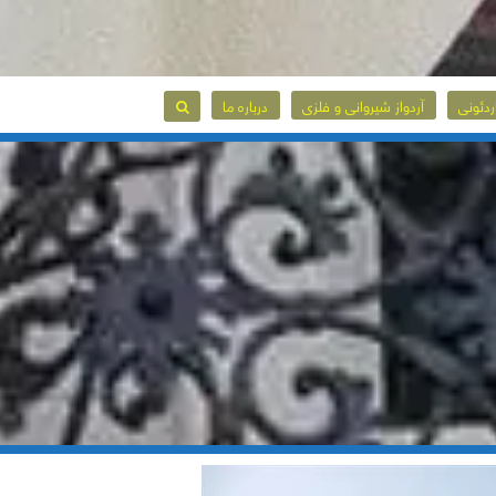
ردئونی
آردواز شیروانی و فلزی
درباره ما