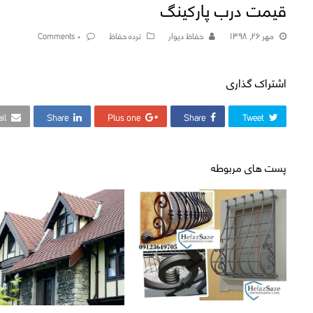
قیمت درب پارکینگ
مهر ۲۶, ۱۳۹۸
حفاظ دیوار
نرده حفاظ
۰ Comments
اشتراک گذاری
il
Share
Plus one
Share
Tweet
پست های مربوطه