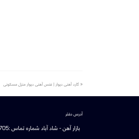
previous
گارد آهنی دیوار | فنس آهنی دیوار منزل مسکونی
post:
آدرس دفتر
بازار آهن - شاد آباد
شماره تماس
:
705