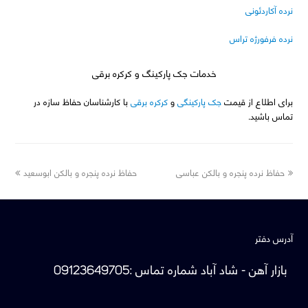
نرده آکاردئونی
نرده فرفورژه تراس
خدمات جک پارکینگ و کرکره برقی
برای اطلاع از قیمت
جک پارکینگی
و
کرکره برقی
با کارشناسان حفاظ سازه در
تماس باشید.
next
previous
حفاظ نرده پنجره و بالکن عباسی
حفاظ نرده پنجره و بالکن ابوسعید
post:
post:
آدرس دفتر
بازار آهن - شاد آباد
شماره تماس
:
09123649705