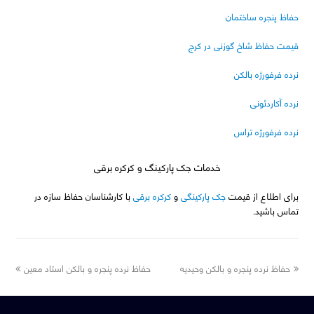
حفاظ پنجره ساختمان
قیمت حفاظ شاخ گوزنی در کرج
نرده فرفورژه بالکن
نرده آکاردئونی
نرده فرفورژه تراس
خدمات جک پارکینگ و کرکره برقی
برای اطلاع از قیمت
جک پارکینگی
و
کرکره برقی
با کارشناسان حفاظ سازه در
تماس باشید.
next
previous
حفاظ نرده پنجره و بالکن وحیدیه
حفاظ نرده پنجره و بالکن استاد معین
post:
post: