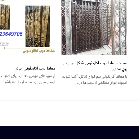
قیمت حفاظ درب آکاردئونی ۵ گل دو جدار
حفاظ درب آکاردئونی ابوذر
پرچ مخفی
از موردهای مهمی که باید برای امنیت و
با حفاظ آکاردئونی پنج لوزی (5گل) آشنا شوید!
ایمنی منزل خود مد نظر داشته باشید…
امروزه انواع مختلفی از درب ها در…