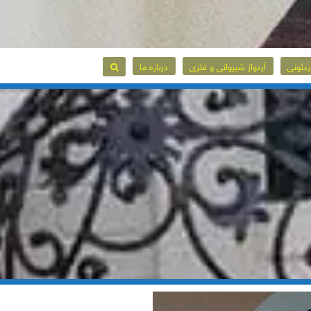
ردئونی
آردواز شیروانی و فلزی
درباره ما