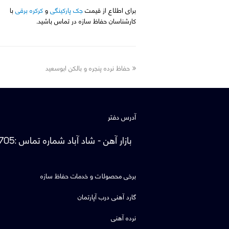
برای اطلاع از قیمت
جک پارکینگی
و
کرکره برقی
با
کارشناسان حفاظ سازه در تماس باشید.
previous
حفاظ نرده پنجره و بالکن ابوسعید
post:
آدرس دفتر
بازار آهن - شاد آباد
شماره تماس
:
705
برخی محصولات و خدمات حفاظ سازه
گارد آهنی درب آپارتمان
نرده آهنی