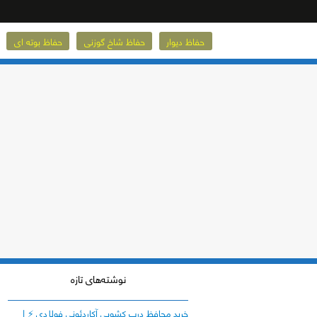
حفاظ دیوار
حفاظ شاخ گوزنی
حفاظ بوته ای
نوشته‌های تازه
خرید محافظ درب کشویی آکاردئونی فولادی ⚡️ |