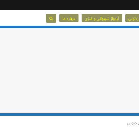
ردئونی
آردواز شیروانی و فلزی
درباره ما