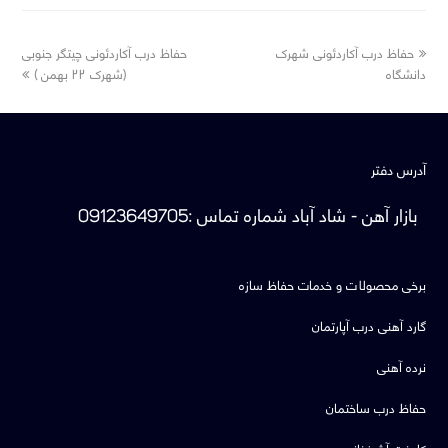
next
previous
حفاظ درب آکاردئونی شهرک
حفاظ درب آکاردئونی چیتگر جنوبی
post:
post:
دانشگاه
(شهرک ۲۲ بهمن )
آدرس دفتر
بازار آهن - شاد آباد
شماره تماس
:
09123649705
برخی محصولات و خدمات حفاظ سازه
گارد آهنی درب آپارتمان
نرده آهنی
حفاظ درب ساختمان
کابینت آشپزخانه