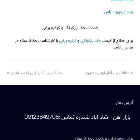
نرده فرفورژه تراس
خدمات جک پارکینگ و کرکره برقی
برای اطلاع از قیمت
جک پارکینگی
و
کرکره برقی
با کارشناسان حفاظ سازه در
تماس باشید.
next
previous
حفاظ درب آکاردئونی مطهری
حفاظ درب آکاردئونی شهید قندی
post:
post:
آدرس دفتر
بازار آهن - شاد آباد
شماره تماس
:
09123649705
برخی محصولات و خدمات حفاظ سازه