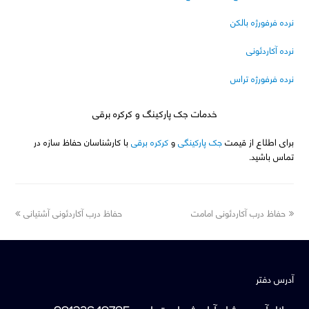
نرده فرفورژه بالکن
نرده آکاردئونی
نرده فرفورژه تراس
خدمات جک پارکینگ و کرکره برقی
برای اطلاع از قیمت
جک پارکینگی
و
کرکره برقی
با کارشناسان حفاظ سازه در
تماس باشید.
next
previous
حفاظ درب آکاردئونی امامت
حفاظ درب آکاردئونی آشتیانی
post:
post:
آدرس دفتر