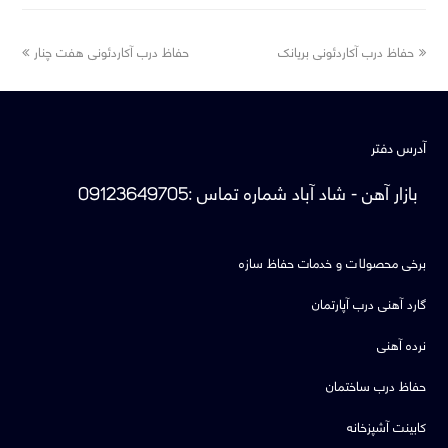
next
previous
حفاظ درب آکاردئونی بریانک
حفاظ درب آکاردئونی هفت چنار
post:
post:
آدرس دفتر
بازار آهن - شاد آباد
شماره تماس
:
09123649705
برخی محصولات و خدمات حفاظ سازه
گارد آهنی درب آپارتمان
نرده آهنی
حفاظ درب ساختمان
کابینت آشپزخانه