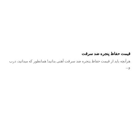
قیمت حفاظ پنجره ضد سرقت
هرآنچه باید از قیمت حفاظ پنجره ضد سرقت آهنی بدانید! همانطور که میدانید، درب
و…