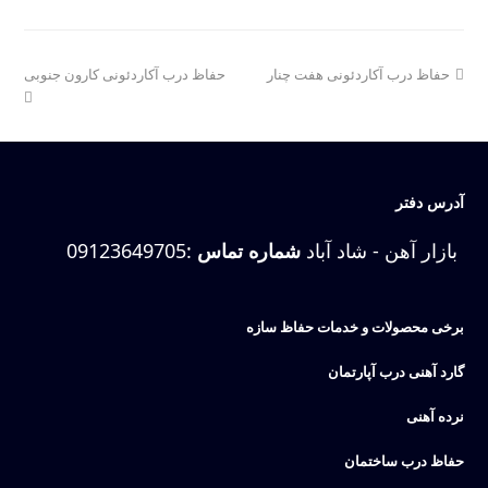
next
previous
حفاظ درب آکاردئونی هفت چنار
حفاظ درب آکاردئونی کارون جنوبی
post:
post:
آدرس دفتر
بازار آهن - شاد آباد
شماره تماس
:
09123649705
برخی محصولات و خدمات حفاظ سازه
گارد آهنی درب آپارتمان
نرده آهنی
حفاظ درب ساختمان