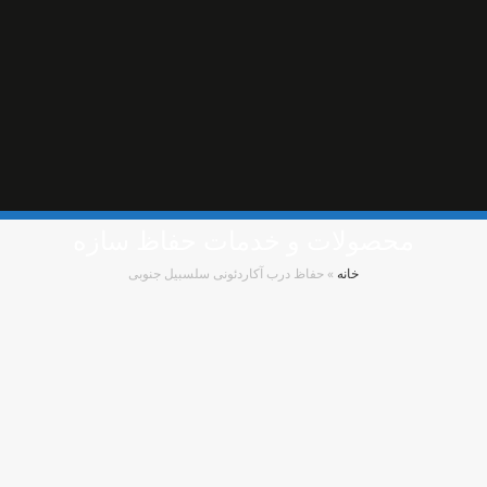
محصولات و خدمات حفاظ سازه
خانه
»
حفاظ درب آکاردئونی سلسبیل جنوبی