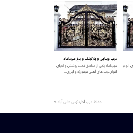
درب ویلایی و پارکینگ و باغ میرداماد
 انواع
میرداماد یکی از مناطق تحت پوشش و اجرای
انواع درب های آهنی فرفورژه و لیزری…
next
حفاظ درب آکاردئونی خانی آباد
post: