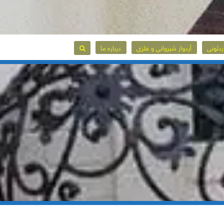
ردئونی
آردواز شیروانی و فلزی
درباره ما