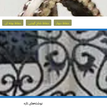
حفاظ دیوار
حفاظ شاخ گوزنی
حفاظ بوته ای
نوشته‌های تازه