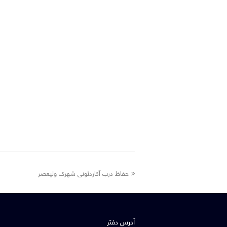
previous
حفاظ درب آکاردئونی شهرک ولیعصر
post:
آدرس دفتر