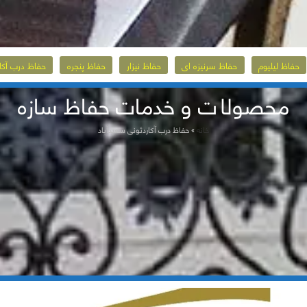
حفاظ لیلیوم
حفاظ سرنیزه ای
حفاظ نیزار
حفاظ پنجره
حفاظ درب آکا
محصولات و خدمات حفاظ سازه
خانه
»
حفاظ درب آکاردئونی سعیدآباد