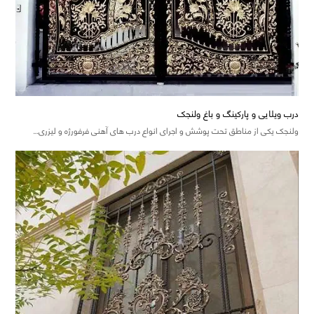
درب ویلایی و پارکینگ و باغ ولنجک
ولنجک یکی از مناطق تحت پوشش و اجرای انواع درب های آهنی فرفورژه و لیزری…