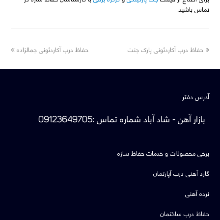
تماس باشید.
next
previous
حفاظ درب آکاردئونی پارک جنت
حفاظ درب آکاردئونی جمالزاده
post:
post:
آدرس دفتر
بازار آهن - شاد آباد
شماره تماس
:
09123649705
برخی محصولات و خدمات حفاظ سازه
گارد آهنی درب آپارتمان
نرده آهنی
حفاظ درب ساختمان