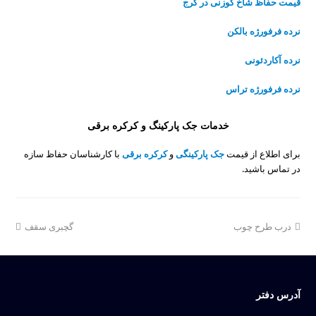
قیمت حفاظ شاخ گوزنی در کرج
نرده فرفورژه بالکن
نرده آکاردئونی
نرده فرفورژه تراس
خدمات جک پارکینگ و کرکره برقی
برای اطلاع از قیمت
جک پارکینگی
و
کرکره برقی
با کارشناسان حفاظ سازه
در تماس باشید.
next
previous
درب طرح چوب
گچبری سقف
post:
post:
آدرس دفتر